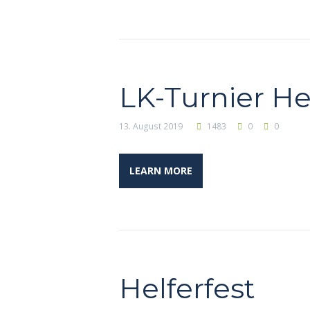
LK-Turnier He
13. August 2019
1483
0
0
LEARN MORE
Helferfest