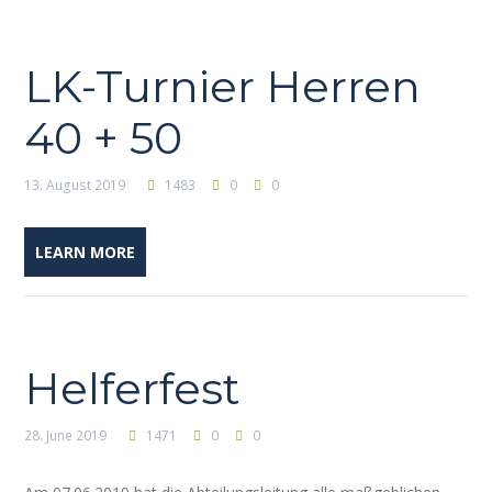
LK-Turnier Herren
40 + 50
13. August 2019
1483
0
0
LEARN MORE
Helferfest
28. June 2019
1471
0
0