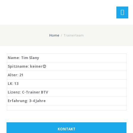
Home
Trainerteam
Name: Tim Slany
Spitzname: keiner
😊
Alter: 21
LK: 13
Lizenz: C-Trainer BTV
Erfahrung: 3-4 Jahre
KONTAKT