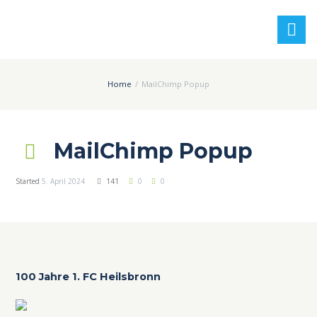
Home
MailChimp Popup
MailChimp Popup
Started
5. April 2024
141
0
0
100 Jahre 1. FC Heilsbronn