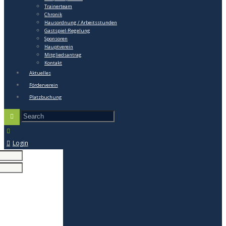
Trainerteam
Chronik
Hausordnung / Arbeitsstunden
Gastspiel-Regelung
Sponsoren
Hauptverein
Mitgliedsantrag
Kontakt
Aktuelles
Förderverein
Platzbuchung
Login